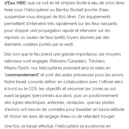
d'Eau
(
HBE
) que ce soit en kit simplex (boite à eau de 1000 litres
fixée sous l'hélicoptère) ou Bamby Bucket (poche d'eau
suspendue sous élingue) de 820 litres. Ces équipements
permettent d'intervenir très rapidement sur les feux naissants
pour stopper une propagation rapide et intervenir sur les
reprises ou sautes de feux (petits foyers allumés par des
éléments volatiles portés par le vent).
Dès lors que le feu prend une grande importance, les moyens
nationaux sont engagés (Pélicans/Canadairs, Trackairs,
Milans/Dash), nos hélicoptères prennent ainsi le relais en
"
commandement
" et sont des aides précieuses pour les avions.
Notre travail consiste définir, en collaboration avec l'officier aéro
à bord ou le COS, les objectifs et sécuriser les zones au sol
avant largages (personnels aux abris, puis un positionnement
des lignes électriques, antennes, obstacles...que les pilotes
d'avions ont besoin de connaitre pour travailler en basse altitude
et choisir les axes de largage d'eau ou de retardant (rouge).
Une fois ce travail effectué, l'hélicoptère se positionne en